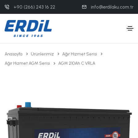
+90 (266) 243 16 22
info@erdilaku.com.tr
Anasayfa
Ürünlerimiz
Ağır Hizmet Serisi
Ağır Hizmet AGM Serisi
AGM 210Ah C VRLA