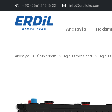
+90 (266) 243 16 22
info@erdilaku.com.tr
Anasayfa
Hakkım
Anasayfa
Ürünlerimiz
Ağır Hizmet Serisi
Ağır Hi