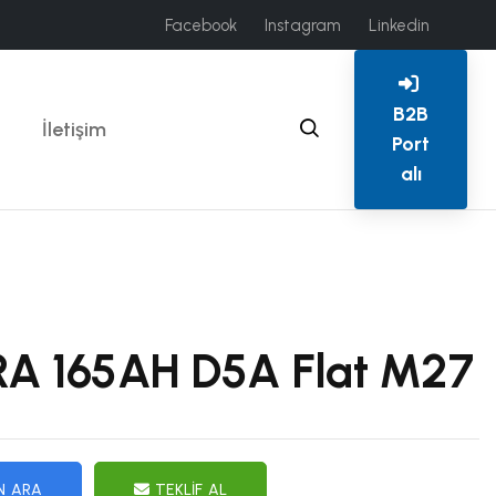
Facebook
Instagram
Linkedin
B2B
İletişim
Port
alı
A 165AH D5A Flat M27
N ARA
TEKLIF AL