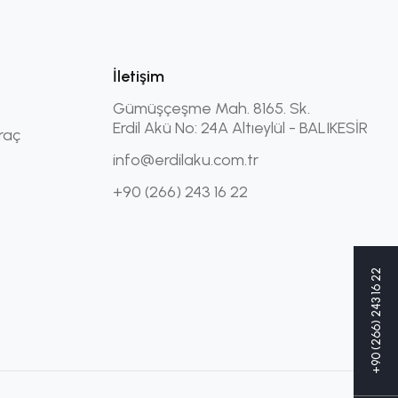
İletişim
Gümüşçeşme Mah. 8165. Sk.
Erdil Akü No: 24A Altıeylül - BALIKESİR
raç
info@erdilaku.com.tr
+90 (266) 243 16 22
+90 (266) 243 16 22