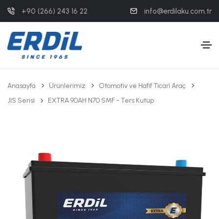
+90 (266) 243 16 22
info@erdilaku.com.tr
Anasayfa
Ürünlerimiz
Otomotiv ve Hafif Ticari Araç
JIS Serisi
EXTRA 90AH N70 SMF - Ters Kutup