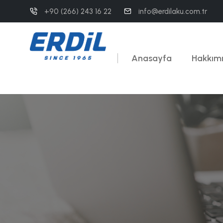
+90 (266) 243 16 22
info@erdilaku.com.tr
Anasayfa
Hakkım