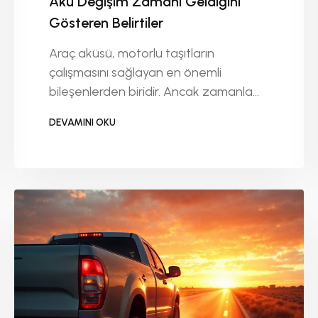
Akü Değişim Zamanı Geldiğini
Gösteren Belirtiler
Araç aküsü, motorlu taşıtların
çalışmasını sağlayan en önemli
bileşenlerden biridir. Ancak zamanla
performansı düşer ve değişmesi
DEVAMINI OKU
gerekebilir. Akü arızaları genellikle
DEVAMINI OKU
aniden ortaya çıkmaz, bazı işaretlerle
kendini önceden belli eder.