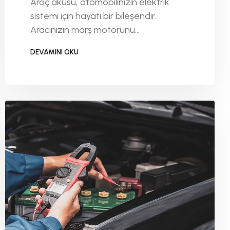
Araç aküsü, otomobilinizin elektrik
sistemi için hayati bir bileşendir.
Aracınızın marş motorunu
çalıştırmasından elektronik sistemlere
DEVAMINI OKU
kadar birçok önemli görevi vardır
DEVAMINI OKU