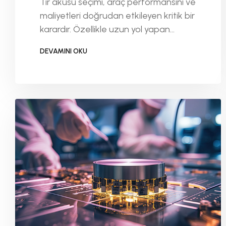
Tır aküsü seçimi, araç performansını ve
maliyetleri doğrudan etkileyen kritik bir
karardır. Özellikle uzun yol yapan
araçlarda akü seçimi, verimlilik ve
DEVAMINI OKU
güvenlik açısından hayati önem taşır.
DEVAMINI OKU