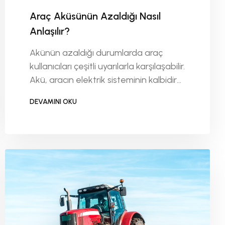
Araç Aküsünün Azaldığı Nasıl
Anlaşılır?
Akünün azaldığı durumlarda araç
kullanıcıları çeşitli uyarılarla karşılaşabilir.
Akü, aracın elektrik sisteminin kalbidir
ve zayıflamaya başladığında birçok
DEVAMINI OKU
belirti gösterir. Bu belirtileri zamanında
DEVAMINI OKU
fark etmek, sizi yolda kalmaktan ve
beklenmedik masraflardan
koruyabilir.