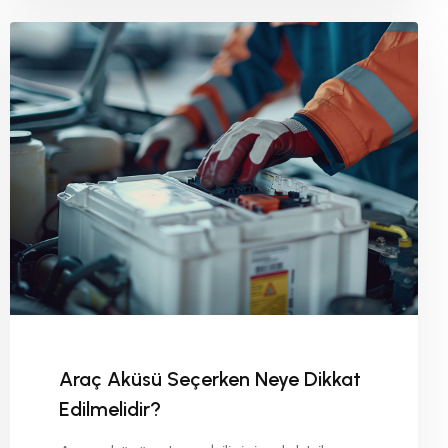
aküdür. Doğru traktör aküsünü
seçmek, aracınızın sağlıklı çalışması ve
sahada karşılaşabileceğiniz
problemlerin önüne geçilmesi
açısından oldukça önemlidir. Peki
traktör aküsü seçiminde hangi
kriterlere dikkat etmek gerekir?
Araç Aküsü Seçerken Neye Dikkat
Edilmelidir?