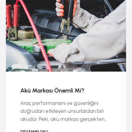
Akü Markası Önemli Mi?
Araç performansını ve güvenliğini
doğrudan etkileyen unsurlardan biri
aküdür. Peki, akü markası gerçekten
önemli mi? Bu soru, hem yeni araç
DEVAMINI OKU