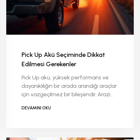
Pick Up Akü Seçiminde Dikkat
Edilmesi Gerekenler
Pick Up akü, yüksek performans ve
dayanıklılığın bir arada arandığı araçlar
için vazgeçilmez bir bileşendir. Arazi
koşullarında çalışan, ağır yük taşıyan
DEVAMINI OKU
veya uzun yol yapan pick up araçlar,
DEVAMINI OKU
standart otomobil akülerine göre çok
daha güçlü çözümlere ihtiyaç duyar.