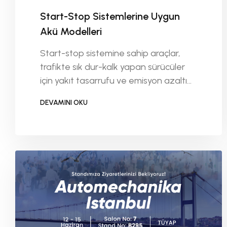
Start-Stop Sistemlerine Uygun
Akü Modelleri
Start-stop sistemine sahip araçlar,
trafikte sık dur-kalk yapan sürücüler
için yakıt tasarrufu ve emisyon azaltımı
sağlar. Ancak bu sistemin düzgün
DEVAMINI OKU
çalışabilmesi için standart aküler yeterli
DEVAMINI OKU
değildir. Bu nedenle start-stop uyumlu
özel akü modelleri tercih edilmelidir.