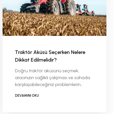
Traktör Aküsü Seçerken Nelere
Dikkat Edilmelidir?
Doğru traktör aküsünü seçmek,
aracınızın sağlıklı çalışması ve sahada
karşılaşabileceğiniz problemlerin
önüne geçilmesi açısından oldukça
DEVAMINI OKU
önemlidir. Traktörünüzün
DEVAMINI OKU
performansını ve verimini doğrudan
etkileyen en önemli parçalardan biri